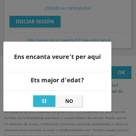
¿Olvidó su contraseña?
INICIAR SESIÓN
¿No tiene una cuenta? Cree una aquí
Ens encanta veure't per aquí
Ets major d'edat?
He leído, entiendo y acepto la
política de privacidad
Acepto el tratamiento de mis datos con la finalidad de
recibir comunicaciones comerciales
SI
NO
En Moska de Girona (titularidad de Birrart 2007 S.L.) trataremos los datos que nos
facilites con la finalidad de suscribirte a nuestro boletín de noticias. Podrás ejercer
los derechos de acceso, rectificación, limitación, oposición, portabilidad, o retirar el
consentimiento enviando un email a info@moskabeer.com. También puedes solicitar