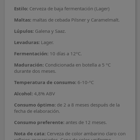
Estilo:
Cerveza de baja fermentación (Lager)
Maltas:
maltas de cebada Pilsner y Caramelmalt.
Lúpulos:
Galena y Saaz.
Levaduras:
Lager.
Fermentación:
10 días a 12ºC.
Maduración:
Condicionada en botella a 5 ºC
durante dos meses.
Temperatura de consumo:
6-10-ºC
Alcohol:
4,8% ABV
Consumo óptimo:
de 2 a 8 meses después de la
fecha de elaboración.
Consumo preferente:
antes de 12 meses.
Nota de cata:
Cerveza de color ambarino claro con
reflejos anaranjados. Capa de color uniforme,