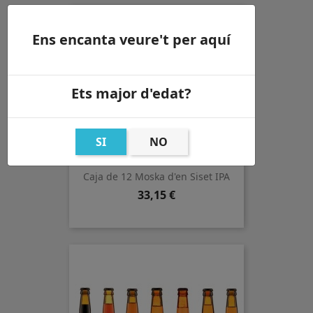
Ens encanta veure't per aquí
Ets major d'edat?
SI
NO
Caja de 12 Moska d'en Siset IPA
Precio
33,15 €