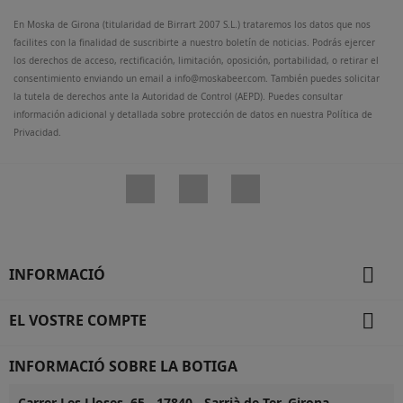
En Moska de Girona (titularidad de Birrart 2007 S.L.) trataremos los datos que nos
facilites con la finalidad de suscribirte a nuestro boletín de noticias. Podrás ejercer
los derechos de acceso, rectificación, limitación, oposición, portabilidad, o retirar el
consentimiento enviando un email a info@moskabeer.com. También puedes solicitar
la tutela de derechos ante la Autoridad de Control (AEPD). Puedes consultar
información adicional y detallada sobre protección de datos en nuestra Política de
Privacidad.
Facebook
Twitter
Instagram

INFORMACIÓ

EL VOSTRE COMPTE
INFORMACIÓ SOBRE LA BOTIGA
Carrer Les Lloses, 65 - 17840 - Sarrià de Ter, Girona