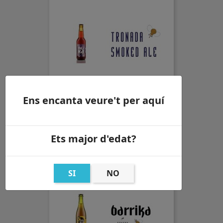
Ens encanta veure't per aquí
Caixa 12 Tronada Smoked Ale
Preu
30,25 €
Ets major d'edat?
SI
NO