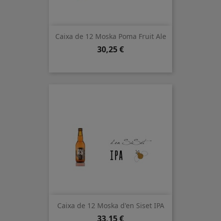
Caixa de 12 Moska Poma Fruit Ale
Preu
30,25 €
Caixa de 12 Moska d'en Siset IPA
Preu
33,15 €