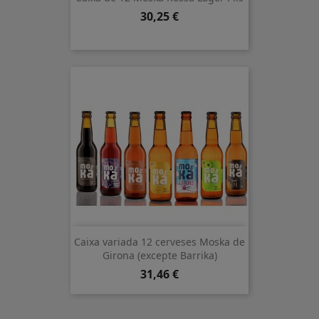
Preu
30,25 €
Caixa variada 12 cerveses Moska de
Girona (excepte Barrika)
Preu
31,46 €