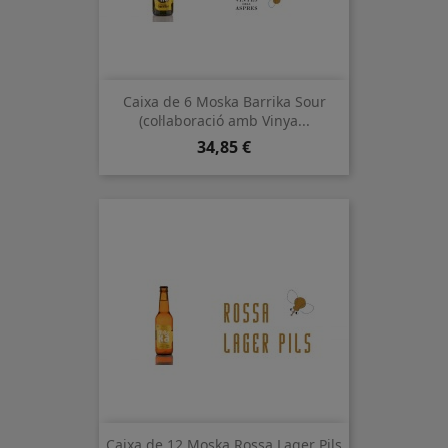
Caixa de 6 Moska Barrika Sour
(col·laboració amb Vinya...
Preu
34,85 €
Caixa de 12 Moska Rossa Lager Pils