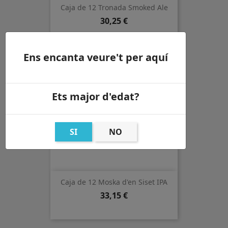
Caja de 12 Tronada Smoked Ale
Precio
30,25 €
Ens encanta veure't per aquí
Ets major d'edat?
SI
NO
Caja de 12 Moska d'en Siset IPA
Precio
33,15 €