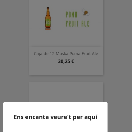
Caja de 12 Moska Poma Fruit Ale
Precio
30,25 €
Ens encanta veure't per aquí